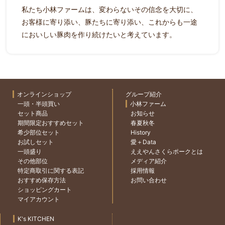
私たち小林ファームは、変わらないその信念を大切に、
お客様に寄り添い、豚たちに寄り添い、これからも一途
においしい豚肉を作り続けたいと考えています。
オンラインショップ
グループ紹介
一頭・半頭買い
小林ファーム
セット商品
お知らせ
期間限定おすすめセット
春夏秋冬
希少部位セット
History
お試しセット
愛＋Data
一頭盛り
ええやんさくらポークとは
その他部位
メディア紹介
特定商取引に関する表記
採用情報
おすすめ保存方法
お問い合わせ
ショッピングカート
マイアカウント
K's KITCHEN