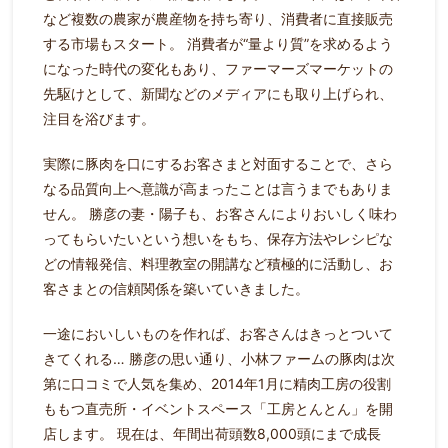
など複数の農家が農産物を持ち寄り、消費者に直接販売
する市場もスタート。
消費者が“量より質”を求めるよう
になった時代の変化もあり、ファーマーズマーケットの
先駆けとして、新聞などのメディアにも取り上げられ、
注目を浴びます。
実際に豚肉を口にするお客さまと対面することで、さら
なる品質向上へ意識が高まったことは言うまでもありま
せん。
勝彦の妻・陽子も、お客さんによりおいしく味わ
ってもらいたいという想いをもち、保存方法やレシピな
どの情報発信、料理教室の開講など積極的に活動し、お
客さまとの信頼関係を築いていきました。
一途においしいものを作れば、お客さんはきっとついて
きてくれる…
勝彦の思い通り、小林ファームの豚肉は次
第に口コミで人気を集め、2014年1月に精肉工房の役割
ももつ直売所・イベントスペース「工房とんとん」を開
店します。
現在は、年間出荷頭数8,000頭にまで成長