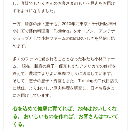
し、直販でもたくさんのお客さまのもとへ豚肉をお届け
するようになりました。
一方、勝彦の妹・恵子も、2010年に東京・千代田区神田
小川町で豚肉料理店「T.dining」をオープン。
アンテナ
ショップとして小林ファームの肉のおいしさを発信し始
めます。
多くのファンに愛されることとなった私たち小林ファー
ム。
現在、勝彦の息子・優真もまたアメリカでの修行を
終えて、農場でよりよい豚肉づくりに邁進しています。
そして、恵子の息子・秀宜もまた、T.diningの二代目店長
に就任。
よりおいしい豚肉料理を研究し、日々お客さま
にお届けしています。
心を込めて健康に育てれば、お肉はおいしくな
る。
おいしいものを作れば、お客さんはついて
くる。