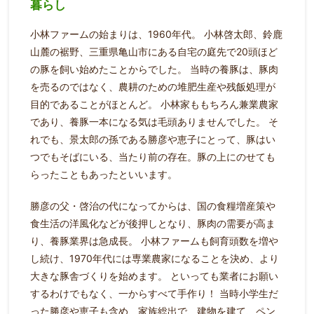
暮らし
小林ファームの始まりは、1960年代。
小林啓太郎、鈴鹿
山麓の裾野、三重県亀山市にある自宅の庭先で20頭ほど
の豚を飼い始めたことからでした。
当時の養豚は、豚肉
を売るのではなく、農耕のための堆肥生産や残飯処理が
目的であることがほとんど。
小林家ももちろん兼業農家
であり、養豚一本になる気は毛頭ありませんでした。
そ
れでも、景太郎の孫である勝彦や恵子にとって、豚はい
つでもそばにいる、当たり前の存在。豚の上にのせても
らったこともあったといいます。
勝彦の父・啓治の代になってからは、国の食糧増産策や
食生活の洋風化などが後押しとなり、豚肉の需要が高ま
り、養豚業界は急成長。
小林ファームも飼育頭数を増や
し続け、1970年代には専業農家になることを決め、より
大きな豚舎づくりを始めます。
といっても業者にお願い
するわけでもなく、一からすべて手作り！
当時小学生だ
った勝彦や恵子も含め、家族総出で、建物を建て、ペン