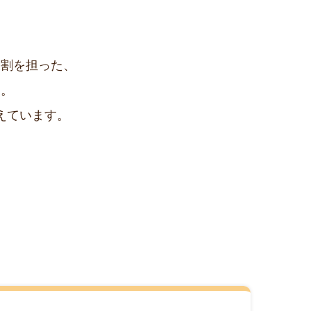
役割を担った、
ス。
えています。