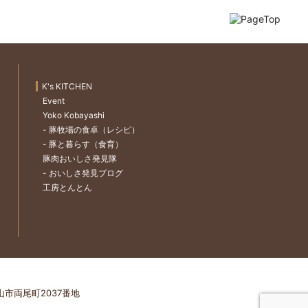
K's KITCHEN
Event
Yoko Kobayashi
- 豚牧場の食卓（レシピ）
- 豚と暮らす（食育）
豚肉おいしさ発見隊
- おいしさ発見ブログ
工房とんとん
亀山市両尾町2037番地