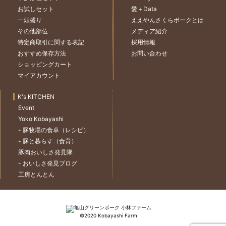
お試しセット
愛＋Data
一頭盛り
ええやんさくらポークとは
その他部位
メディア紹介
特定商取引に関する表記
採用情報
おすすめ保存方法
お問い合わせ
ショッピングカート
マイアカウント
K's KITCHEN
Event
Yoko Kobayashi
- 豚牧場の食卓（レシピ）
- 豚と暮らす（食育）
豚肉おいしさ発見隊
- おいしさ発見ブログ
工房とんとん
©2020 Kobayashi Farm