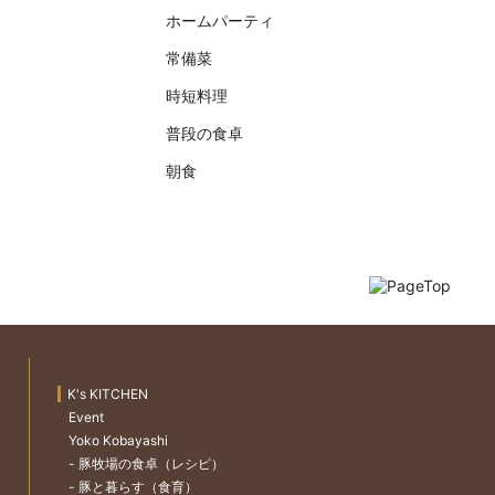
ホームパーティ
常備菜
時短料理
普段の食卓
朝食
K's KITCHEN
Event
Yoko Kobayashi
- 豚牧場の食卓（レシピ）
- 豚と暮らす（食育）