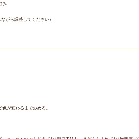
好み
見しながら調整してください）
で色が変わるまで炒める。
、水、めんつゆを加えて1分程度煮込む。うどんを入れて1分半程度（