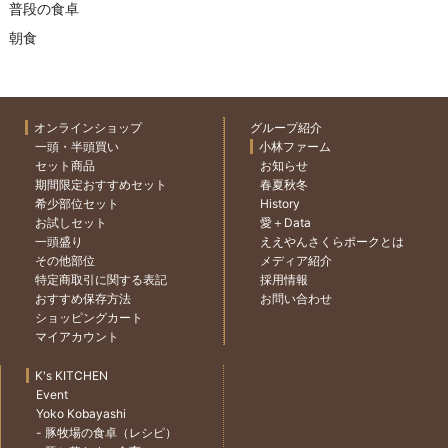
普段の食卓
朝食
オンラインショップ
グループ紹介
一頭・半頭買い
小林ファーム
セット商品
お知らせ
期間限定おすすめセット
春夏秋冬
希少部位セット
History
お試しセット
愛＋Data
一頭盛り
ええやんさくらポークとは
その他部位
メディア紹介
特定商取引に関する表記
採用情報
おすすめ保存方法
お問い合わせ
ショッピングカート
マイアカウント
K's KITCHEN
Event
Yoko Kobayashi
- 豚牧場の食卓（レシピ）