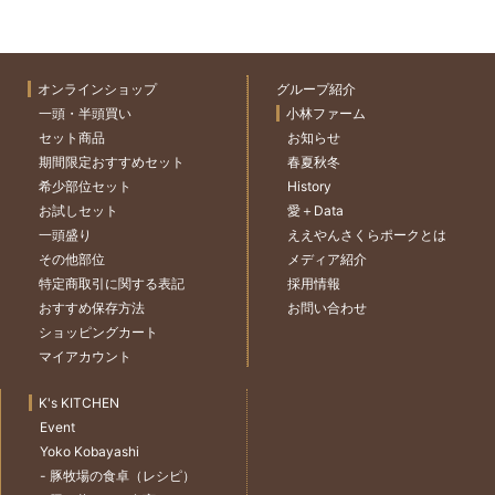
オンラインショップ
グループ紹介
一頭・半頭買い
小林ファーム
セット商品
お知らせ
期間限定おすすめセット
春夏秋冬
希少部位セット
History
お試しセット
愛＋Data
一頭盛り
ええやんさくらポークとは
その他部位
メディア紹介
特定商取引に関する表記
採用情報
おすすめ保存方法
お問い合わせ
ショッピングカート
マイアカウント
K's KITCHEN
Event
Yoko Kobayashi
- 豚牧場の食卓（レシピ）