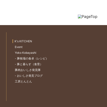
K's KITCHEN
Event
Yoko Kobayashi
- 豚牧場の食卓（レシピ）
- 豚と暮らす（食育）
豚肉おいしさ発見隊
- おいしさ発見ブログ
工房とんとん