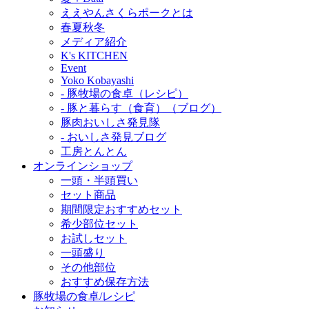
ええやんさくらポークとは
春夏秋冬
メディア紹介
K's KITCHEN
Event
Yoko Kobayashi
- 豚牧場の食卓（レシピ）
- 豚と暮らす（食育）（ブログ）
豚肉おいしさ発見隊
- おいしさ発見ブログ
工房とんとん
オンラインショップ
一頭・半頭買い
セット商品
期間限定おすすめセット
希少部位セット
お試しセット
一頭盛り
その他部位
おすすめ保存方法
豚牧場の食卓/レシピ