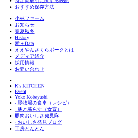
特定商取引に関する表記
おすすめ保存方法
小林ファーム
お知らせ
春夏秋冬
History
愛＋Data
ええやんさくらポークとは
メディア紹介
採用情報
お問い合わせ
K's KITCHEN
Event
Yoko Kobayashi
- 豚牧場の食卓（レシピ）
- 豚と暮らす（食育）
豚肉おいしさ発見隊
- おいしさ発見ブログ
工房とんとん