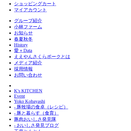
ショッピングカート
マイアカウント
グループ紹介
小林ファーム
お知らせ
春夏秋冬
History
愛＋Data
ええやんさくらポークとは
メディア紹介
採用情報
お問い合わせ
K's KITCHEN
Event
Yoko Kobayashi
- 豚牧場の食卓（レシピ）
- 豚と暮らす（食育）
豚肉おいしさ発見隊
- おいしさ発見ブログ