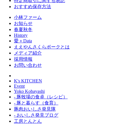
特定商取引に関する表記
おすすめ保存方法
小林ファーム
お知らせ
春夏秋冬
History
愛＋Data
ええやんさくらポークとは
メディア紹介
採用情報
お問い合わせ
K's KITCHEN
Event
Yoko Kobayashi
- 豚牧場の食卓（レシピ）
- 豚と暮らす（食育）
豚肉おいしさ発見隊
- おいしさ発見ブログ
工房とんとん