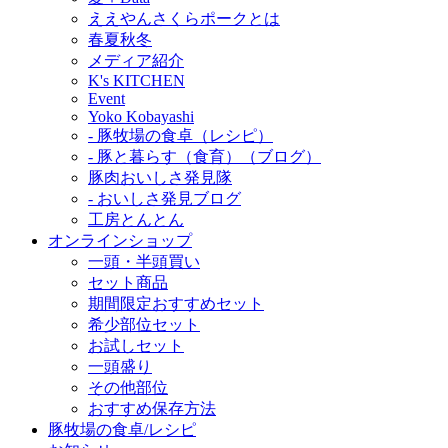
ええやんさくらポークとは
春夏秋冬
メディア紹介
K's KITCHEN
Event
Yoko Kobayashi
- 豚牧場の食卓（レシピ）
- 豚と暮らす（食育）（ブログ）
豚肉おいしさ発見隊
- おいしさ発見ブログ
工房とんとん
オンラインショップ
一頭・半頭買い
セット商品
期間限定おすすめセット
希少部位セット
お試しセット
一頭盛り
その他部位
おすすめ保存方法
豚牧場の食卓/レシピ