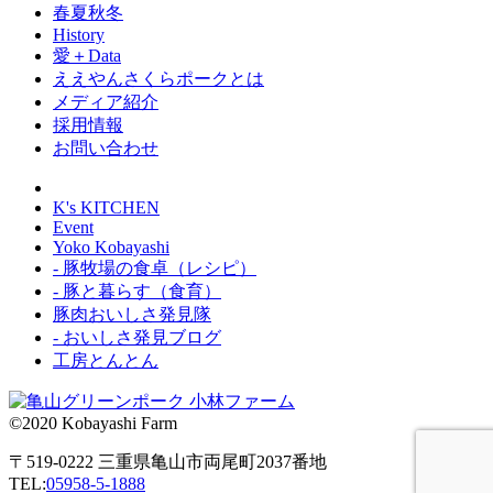
春夏秋冬
History
愛＋Data
ええやんさくらポークとは
メディア紹介
採用情報
お問い合わせ
K's KITCHEN
Event
Yoko Kobayashi
- 豚牧場の食卓（レシピ）
- 豚と暮らす（食育）
豚肉おいしさ発見隊
- おいしさ発見ブログ
工房とんとん
©2020 Kobayashi Farm
〒519-0222 三重県亀山市両尾町2037番地
TEL:
05958-5-1888