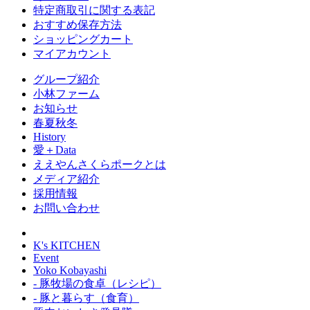
特定商取引に関する表記
おすすめ保存方法
ショッピングカート
マイアカウント
グループ紹介
小林ファーム
お知らせ
春夏秋冬
History
愛＋Data
ええやんさくらポークとは
メディア紹介
採用情報
お問い合わせ
K's KITCHEN
Event
Yoko Kobayashi
- 豚牧場の食卓（レシピ）
- 豚と暮らす（食育）