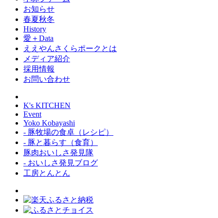
お知らせ
春夏秋冬
History
愛＋Data
ええやんさくらポークとは
メディア紹介
採用情報
お問い合わせ
K's KITCHEN
Event
Yoko Kobayashi
- 豚牧場の食卓（レシピ）
- 豚と暮らす（食育）
豚肉おいしさ発見隊
- おいしさ発見ブログ
工房とんとん