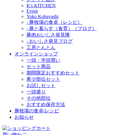
K's KITCHEN
Event
Yoko Kobayashi
- 豚牧場の食卓（レシピ）
- 豚と暮らす（食育）（ブログ）
豚肉おいしさ発見隊
- おいしさ発見ブログ
工房とんとん
オンラインショップ
一頭・半頭買い
セット商品
期間限定おすすめセット
希少部位セット
お試しセット
一頭盛り
その他部位
おすすめ保存方法
豚牧場の食卓/レシピ
お知らせ
買い物かご