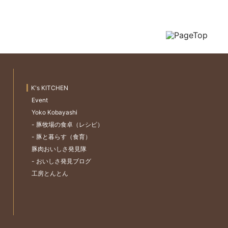
K's KITCHEN
Event
Yoko Kobayashi
- 豚牧場の食卓（レシピ）
- 豚と暮らす（食育）
豚肉おいしさ発見隊
- おいしさ発見ブログ
工房とんとん