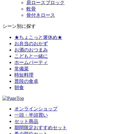
肩ロースブロック
軟骨
骨付きロース
シーン別に探す
★ちょこっと箸休め★
お弁当のおかず
お酒のおつまみ
こどもと一緒に
ホームパーティ
常備菜
時短料理
普段の食卓
朝食
オンラインショップ
一頭・半頭買い
セット商品
期間限定おすすめセット
希少部位セット