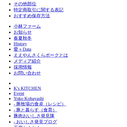
その他部位
特定商取引に関する表記
おすすめ保存方法
小林ファーム
お知らせ
春夏秋冬
History
愛＋Data
ええやんさくらポークとは
メディア紹介
採用情報
お問い合わせ
K's KITCHEN
Event
Yoko Kobayashi
- 豚牧場の食卓（レシピ）
- 豚と暮らす（食育）
豚肉おいしさ発見隊
- おいしさ発見ブログ