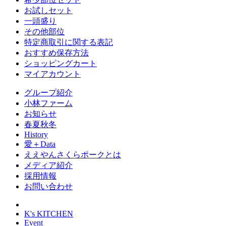
お試しセット
一頭盛り
その他部位
特定商取引に関する表記
おすすめ保存方法
ショッピングカート
マイアカウント
グループ紹介
小林ファーム
お知らせ
春夏秋冬
History
愛＋Data
ええやんさくらポークとは
メディア紹介
採用情報
お問い合わせ
K's KITCHEN
Event