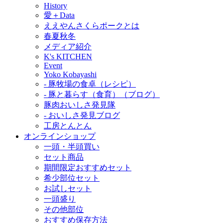
History
愛＋Data
ええやんさくらポークとは
春夏秋冬
メディア紹介
K's KITCHEN
Event
Yoko Kobayashi
- 豚牧場の食卓（レシピ）
- 豚と暮らす（食育）（ブログ）
豚肉おいしさ発見隊
- おいしさ発見ブログ
工房とんとん
オンラインショップ
一頭・半頭買い
セット商品
期間限定おすすめセット
希少部位セット
お試しセット
一頭盛り
その他部位
おすすめ保存方法