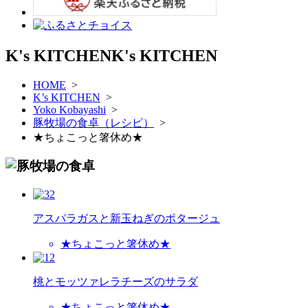
K's KITCHEN
K's KITCHEN
HOME
>
K’s KITCHEN
>
Yoko Kobayashi
>
豚牧場の食卓（レシピ）
>
★ちょこっと箸休め★
アスパラガスと新玉ねぎのポタージュ
★ちょこっと箸休め★
桃とモッツァレラチーズのサラダ
★ちょこっと箸休め★