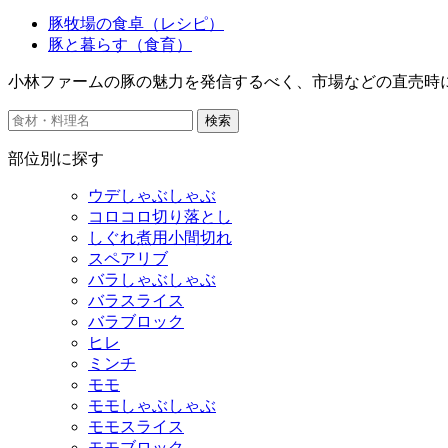
豚牧場の食卓（レシピ）
豚と暮らす（食育）
小林ファームの豚の魅力を発信するべく、市場などの直売時
検索
部位別に探す
ウデしゃぶしゃぶ
コロコロ切り落とし
しぐれ煮用小間切れ
スペアリブ
バラしゃぶしゃぶ
バラスライス
バラブロック
ヒレ
ミンチ
モモ
モモしゃぶしゃぶ
モモスライス
モモブロック