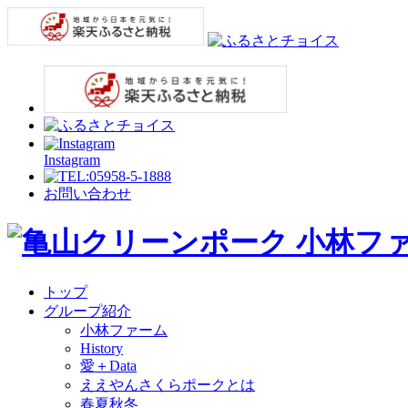
Instagram
お問い合わせ
トップ
グループ紹介
小林ファーム
History
愛＋Data
ええやんさくらポークとは
春夏秋冬