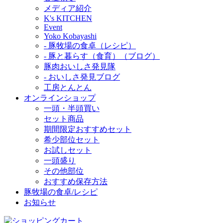
メディア紹介
K's KITCHEN
Event
Yoko Kobayashi
- 豚牧場の食卓（レシピ）
- 豚と暮らす（食育）（ブログ）
豚肉おいしさ発見隊
- おいしさ発見ブログ
工房とんとん
オンラインショップ
一頭・半頭買い
セット商品
期間限定おすすめセット
希少部位セット
お試しセット
一頭盛り
その他部位
おすすめ保存方法
豚牧場の食卓/レシピ
お知らせ