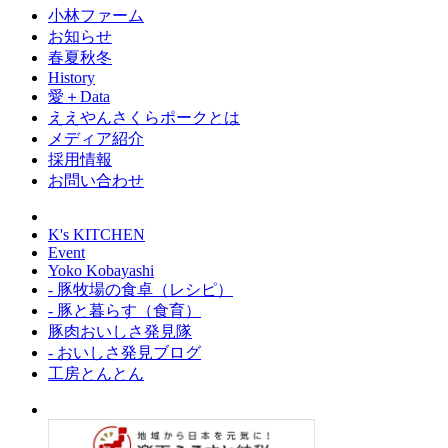
小林ファーム
お知らせ
春夏秋冬
History
愛＋Data
ええやんさくらポークとは
メディア紹介
採用情報
お問い合わせ
K's KITCHEN
Event
Yoko Kobayashi
- 豚牧場の食卓（レシピ）
- 豚と暮らす（食育）
豚肉おいしさ発見隊
- おいしさ発見ブログ
工房とんとん