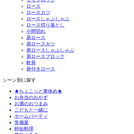
ロース
ロースカツ
ロースしゃぶしゃぶ
ロース切り落とし
小間切れ
肩ロース
肩ロースカツ
肩ロースしゃぶしゃぶ
肩ロースブロック
軟骨
骨付きロース
シーン別に探す
★ちょこっと箸休め★
お弁当のおかず
お酒のおつまみ
こどもと一緒に
ホームパーティ
常備菜
時短料理