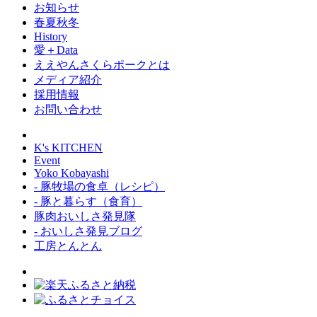
お知らせ
春夏秋冬
History
愛＋Data
ええやんさくらポークとは
メディア紹介
採用情報
お問い合わせ
K's KITCHEN
Event
Yoko Kobayashi
- 豚牧場の食卓（レシピ）
- 豚と暮らす（食育）
豚肉おいしさ発見隊
- おいしさ発見ブログ
工房とんとん