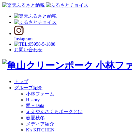
Instagram
お問い合わせ
トップ
グループ紹介
小林ファーム
History
愛＋Data
ええやんさくらポークとは
春夏秋冬
メディア紹介
K's KITCHEN