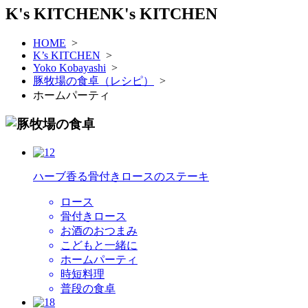
K's KITCHEN
K's KITCHEN
HOME
>
K’s KITCHEN
>
Yoko Kobayashi
>
豚牧場の食卓（レシピ）
>
ホームパーティ
ハーブ香る骨付きロースのステーキ
ロース
骨付きロース
お酒のおつまみ
こどもと一緒に
ホームパーティ
時短料理
普段の食卓