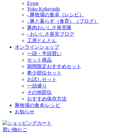
Event
Yoko Kobayashi
- 豚牧場の食卓（レシピ）
- 豚と暮らす（食育）（ブログ）
豚肉おいしさ発見隊
- おいしさ発見ブログ
工房とんとん
オンラインショップ
一頭・半頭買い
セット商品
期間限定おすすめセット
希少部位セット
お試しセット
一頭盛り
その他部位
おすすめ保存方法
豚牧場の食卓/レシピ
お知らせ
買い物かご